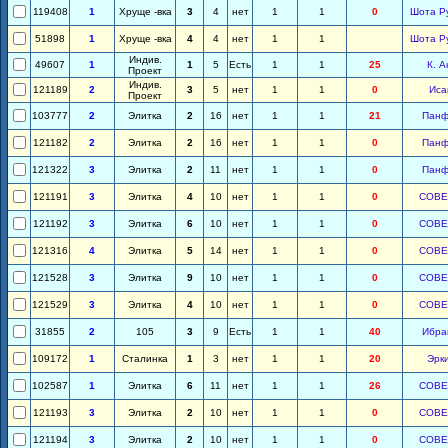
119408
1
Хруще -вка
3
4
нет
1
1
0
Шота Р
51898
1
Хруще -вка
4
4
нет
1
1
Шота Р
Индив.
49607
1
1
5
Есть
1
1
25
К. А
Проект
Индив.
121189
2
3
5
нет
1
1
0
Иса
Проект
103777
2
Элитка
2
16
нет
1
1
21
Панф
121182
2
Элитка
2
16
нет
1
1
0
Панф
121322
3
Элитка
2
11
нет
1
1
0
Панф
121191
3
Элитка
4
10
нет
1
1
0
СОВЕ
121192
3
Элитка
6
10
нет
1
1
0
СОВЕ
121316
4
Элитка
5
14
нет
1
1
0
СОВЕ
121528
3
Элитка
9
10
нет
1
1
0
СОВЕ
121529
3
Элитка
4
10
нет
1
1
0
СОВЕ
31855
2
105
3
9
Есть
1
1
40
Ибра
109172
1
Сталинка
1
3
нет
1
1
20
Эрк
102587
1
Элитка
6
11
нет
1
1
26
СОВЕ
121193
3
Элитка
2
10
нет
1
1
0
СОВЕ
121194
3
Элитка
2
10
нет
1
1
0
СОВЕ