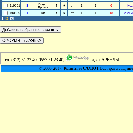
Индив.
119651
3
4
9
нет
1
1
0
Иса
Проект
100809
1
105
5
5
нет
1
1
18
А-АТ
[1]
[
2
]
[3]
Тел.
(312) 51 23 40, 0557 51 23 40,
отдел АРЕНДЫ
© 2005-2017, Компания
САЛЮТ
Все права защищен