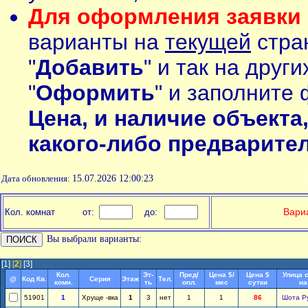
Для оформления заявки 
варианты на
текущей
стран
"
Добавить
" и так на друг
"
Оформить
" и заполните 
Цена, и наличие объекта
какого-либо предварите
Дата обновления:
15.07.2026 12:00:23
П
Вариа
Кол. комнат
от:
до:
Вы выбрали варианты:
[1]
[
2
]
[3]
Кол.
Эт-
Пред/
Цена $/
Цена $
Улица 
@
Код Кв.
Серия
Этаж
Тел.
комн.
ть
опл.
мес
сутки
на
51901
1
Хруще -вка
1
3
нет
1
1
86
Шота Р