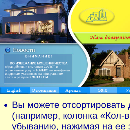
В Н И М А Н И Е !
ВО ИЗБЕЖАНИЕ МОШЕННИЧЕСТВА
обращайтесь в компанию САЛЮТ и
оплачивайте услуги ТОЛЬКО по телефонам
и адресам указанным на официальном
сайте в разделе
КОНТАКТЫ
Вы можете отсортировать 
(например, колонка «Кол-в
убыванию, нажимая на ее 