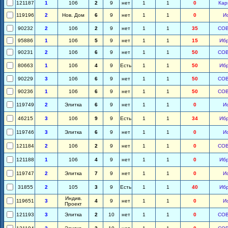
121187
1
106
2
9
нет
1
1
0
Кар
119196
2
Нов. Дом
6
9
нет
1
1
0
И
90232
2
106
2
9
нет
1
1
35
СО
95886
1
106
5
9
нет
1
1
15
Иб
90231
2
106
6
9
нет
1
1
50
СО
80663
1
106
4
9
Есть
1
1
50
Иб
90229
3
106
6
9
нет
1
1
50
СО
90236
1
106
6
9
нет
1
1
50
СО
119749
2
Элитка
6
9
нет
1
1
0
И
46215
3
106
9
9
Есть
1
1
34
Иб
119746
3
Элитка
6
9
нет
1
1
0
И
121184
2
106
2
9
нет
1
1
0
СО
121188
1
106
4
9
нет
1
1
0
Иб
119747
2
Элитка
7
9
нет
1
1
0
И
31855
2
105
3
9
Есть
1
1
40
Иб
Индив.
119651
3
4
9
нет
1
1
0
И
Проект
121193
3
Элитка
2
10
нет
1
1
0
СО