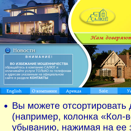
В Н И М А Н И Е !
ВО ИЗБЕЖАНИЕ МОШЕННИЧЕСТВА
обращайтесь в компанию САЛЮТ и
оплачивайте услуги ТОЛЬКО по телефонам
и адресам указанным на официальном
сайте в разделе
КОНТАКТЫ
Вы можете отсортировать 
(например, колонка «Кол-в
убыванию, нажимая на ее 