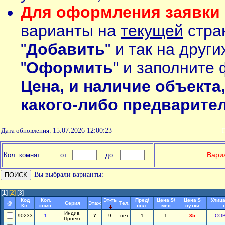
Для оформления заявки 
варианты на
текущей
стран
"
Добавить
" и так на друг
"
Оформить
" и заполните 
Цена, и наличие объекта
какого-либо предварите
Дата обновления:
15.07.2026 12:00:23
П
Вариа
Кол. комнат
от:
до:
Вы выбрали варианты:
[1]
[
2
]
[3]
Код
Кол.
Эт-ть
Пред/
Цена $/
Цена $
Улица
@
Серия
Этаж
Тел.
Кв.
комн.
опл.
мес
сутки
Индив.
90233
1
7
9
нет
1
1
35
СО
Проект