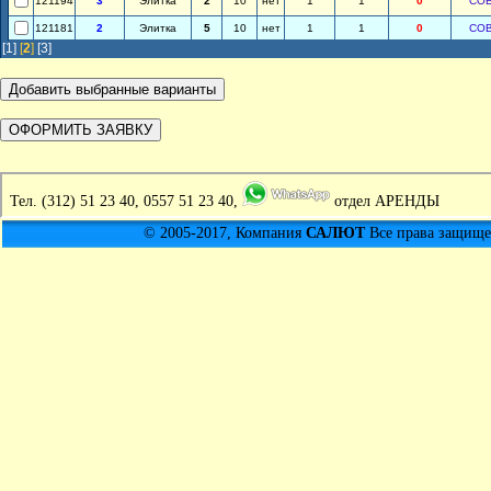
121194
3
Элитка
2
10
нет
1
1
0
СО
121181
2
Элитка
5
10
нет
1
1
0
СО
[1]
[
2
]
[3]
Тел.
(312) 51 23 40, 0557 51 23 40,
отдел АРЕНДЫ
© 2005-2017, Компания
САЛЮТ
Все права защищен