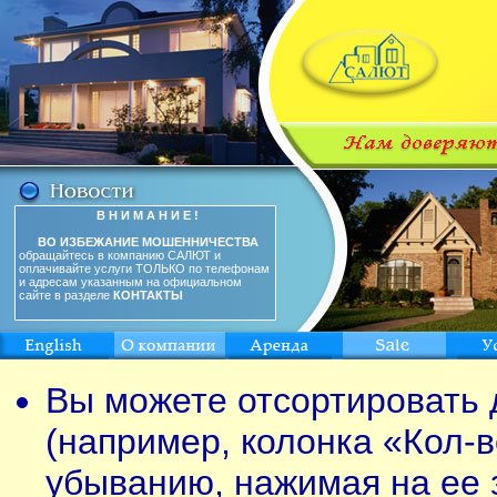
В Н И М А Н И Е !
ВО ИЗБЕЖАНИЕ МОШЕННИЧЕСТВА
обращайтесь в компанию САЛЮТ и
оплачивайте услуги ТОЛЬКО по телефонам
и адресам указанным на официальном
сайте в разделе
КОНТАКТЫ
Вы можете отсортировать 
(например, колонка «Кол-в
убыванию, нажимая на ее 