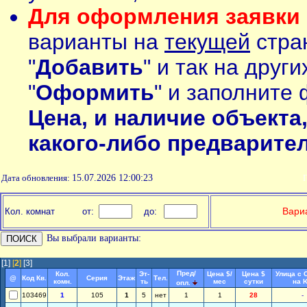
Для оформления заявки 
варианты на
текущей
стран
"
Добавить
" и так на друг
"
Оформить
" и заполните 
Цена, и наличие объекта
какого-либо предварите
Дата обновления:
15.07.2026 12:00:23
П
Вариа
Кол. комнат
от:
до:
Вы выбрали варианты:
[1]
[
2
]
[3]
Пред/
Кол.
Эт-
Цена $/
Цена $
Улица с 
@
Код Кв.
Серия
Этаж
Тел.
комн.
ть
мес
сутки
на 
опл.
103469
1
105
1
5
нет
1
1
28
-