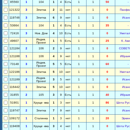
85560
1
104
1
4
Есть
1
1
50
-
121322
3
Элитка
2
11
нет
1
1
0
Панфи
119746
3
Элитка
6
9
нет
1
1
0
Исан
53664
1
104
1
4
Есть
1
1
35
-
72416
3
Нов. Дом
4
10
Есть
1
1
0
Уметал
Индив.
49607
1
1
5
Есть
1
1
25
К. Ак
Проект
121184
2
106
2
9
нет
1
1
0
СОВЕТ
121188
1
106
4
9
нет
1
1
0
Ибраи
Индив.
73148
3
5
5
Есть
1
1
60
-
Проект
122186
1
Элитка
5
10
нет
1
1
0
Уметал
Индив.
121189
2
3
5
нет
1
1
0
Исан
Проект
116442
1
Элитка
5
10
нет
1
1
0
Исан
31855
2
105
3
9
Есть
1
1
40
Ибраи
51901
1
Хруще -вка
1
3
нет
1
1
86
Шота Рус
119747
2
Элитка
7
9
нет
1
1
0
Исан
109172
1
Сталинка
1
3
нет
1
1
20
Эркин
119408
1
Хруще -вка
3
4
нет
1
1
0
Шота Рус