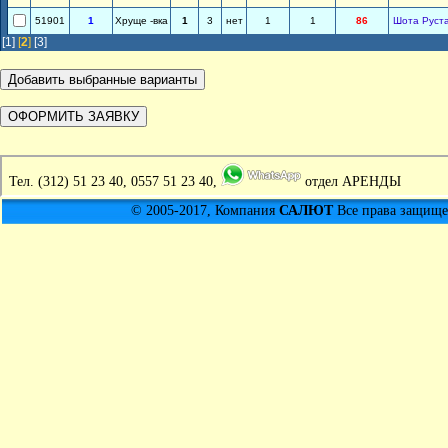
51901
1
Хруще -вка
1
3
нет
1
1
86
Шота Руст
[1]
[
2
]
[3]
Тел.
(312) 51 23 40, 0557 51 23 40,
отдел АРЕНДЫ
© 2005-2017, Компания
САЛЮТ
Все права защищен