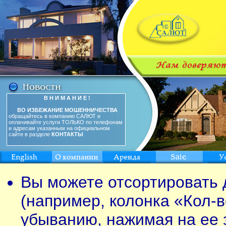
В Н И М А Н И Е !
ВО ИЗБЕЖАНИЕ МОШЕННИЧЕСТВА
обращайтесь в компанию САЛЮТ и
оплачивайте услуги ТОЛЬКО по телефонам
и адресам указанным на официальном
сайте в разделе
КОНТАКТЫ
Вы можете отсортировать 
(например, колонка «Кол-в
убыванию, нажимая на ее 