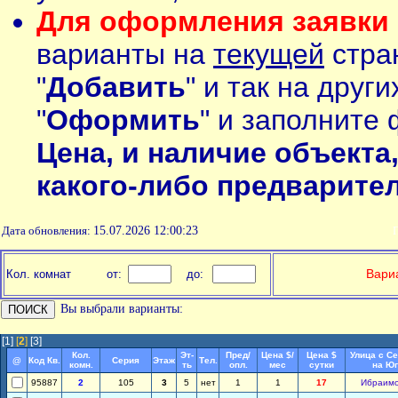
Для оформления заявки 
варианты на
текущей
стран
"
Добавить
" и так на друг
"
Оформить
" и заполните 
Цена, и наличие объекта
какого-либо предварите
Дата обновления:
15.07.2026 12:00:23
П
Вариа
Кол. комнат
от:
до:
Вы выбрали варианты:
[1]
[
2
]
[3]
Кол.
Эт-
Пред/
Цена $/
Цена $
Улица с С
@
Код Кв.
Серия
Этаж
Тел.
комн.
ть
опл.
мес
сутки
на Юг
95887
2
105
3
5
нет
1
1
17
Ибраим