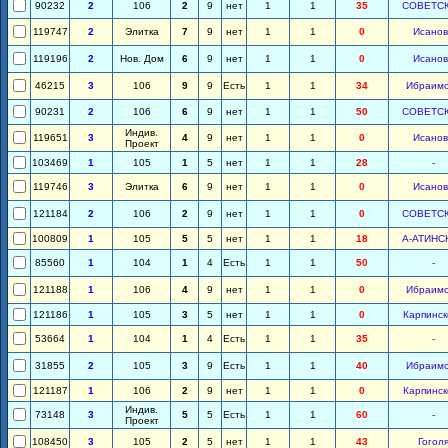
90232
2
106
2
9
нет
1
1
35
СОВЕТС
119747
2
Элитка
7
9
нет
1
1
0
Исанов
119196
2
Нов. Дом
6
9
нет
1
1
0
Исанов
46215
3
106
9
9
Есть
1
1
34
Ибраим
90231
2
106
6
9
нет
1
1
50
СОВЕТС
Индив.
119651
3
4
9
нет
1
1
0
Исанов
Проект
103469
1
105
1
5
нет
1
1
28
-
119746
3
Элитка
6
9
нет
1
1
0
Исанов
121184
2
106
2
9
нет
1
1
0
СОВЕТС
100809
1
105
5
5
нет
1
1
18
А-АТИНС
85560
1
104
1
4
Есть
1
1
50
-
121188
1
106
4
9
нет
1
1
0
Ибраим
121186
1
105
3
5
нет
1
1
0
Карпинск
53664
1
104
1
4
Есть
1
1
35
-
31855
2
105
3
9
Есть
1
1
40
Ибраим
121187
1
106
2
9
нет
1
1
0
Карпинск
Индив.
73148
3
5
5
Есть
1
1
60
-
Проект
108450
3
105
2
5
нет
1
1
43
Гогол