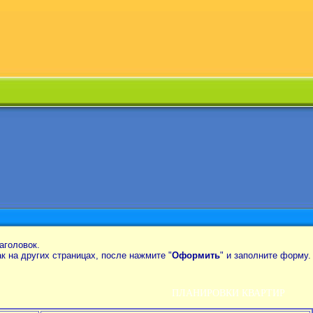
аголовок.
так на других страницах, после нажмите "
Оформить
" и заполните форму.
ПЛАНИРОВКИ КВАРТИР