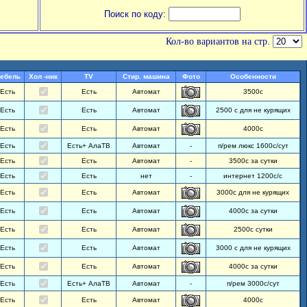
Поиск по коду:
Кол-во вариантов на стр.
ебель
Хол -ник
TV
Стир. машина
Фото
Особенности
Есть
Есть
Автомат
3500с
Есть
Есть
Автомат
2500 с для не курящих
Есть
Есть
Автомат
4000с
Есть
Есть+ АлаТВ
Автомат
-
п/рем люкс 1600с/сут
Есть
Есть
Автомат
-
3500с за сутки
Есть
Есть
нет
-
интернет 1200с/с
Есть
Есть
Автомат
3000с для не курящих
Есть
Есть
Автомат
4000с за сутки
Есть
Есть
Автомат
2500с сутки
Есть
Есть
Автомат
3000 с для не курящих
Есть
Есть
Автомат
4000с за сутки
Есть
Есть+ АлаТВ
Автомат
-
п/рем 3000с/сут
Есть
Есть
Автомат
4000с