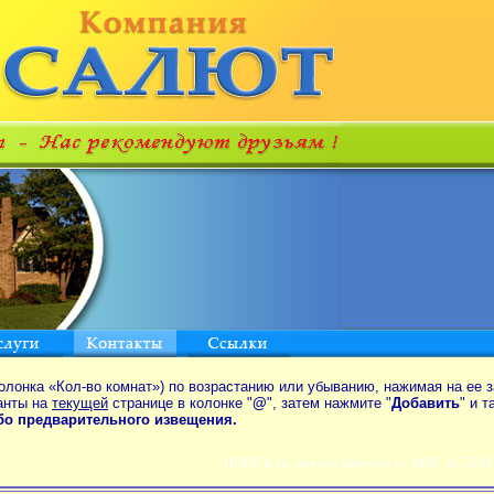
олонка «Кол-во комнат») по возрастанию или убыванию, нажимая на ее з
анты на
текущей
странице в колонке "
@
", затем нажмите "
Добавить
" и 
ибо предварительного извещения.
ПОИСК по аренде квартир от MIN до 550$