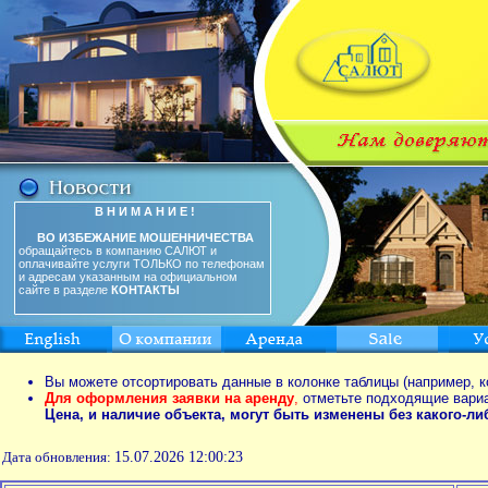
В Н И М А Н И Е !
ВО ИЗБЕЖАНИЕ МОШЕННИЧЕСТВА
обращайтесь в компанию САЛЮТ и
оплачивайте услуги ТОЛЬКО по телефонам
и адресам указанным на официальном
сайте в разделе
КОНТАКТЫ
Вы можете отсортировать данные в колонке таблицы (например, к
Для оформления заявки на аренду
,
отметьте подходящие вари
Цена, и наличие объекта, могут быть изменены без какого-л
Дата обновления:
15.07.2026 12:00:23