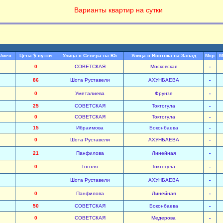
Варианты квартир на сутки
$/мес
Цена $ сутки
Улица с Севера на Юг
Улица с Востока на Запад
Мкр
М
0
СОВЕТСКАЯ
Московская
-
86
Шота Руставели
АХУНБАЕВА
-
0
Уметалиева
Фрунзе
-
25
СОВЕТСКАЯ
Токтогула
-
0
СОВЕТСКАЯ
Токтогула
-
15
Ибраимова
Боконбаева
-
0
Шота Руставели
АХУНБАЕВА
-
21
Панфилова
Линейная
-
0
Гоголя
Токтогула
-
Шота Руставели
АХУНБАЕВА
-
0
Панфилова
Линейная
-
50
СОВЕТСКАЯ
Боконбаева
-
0
СОВЕТСКАЯ
Медерова
-