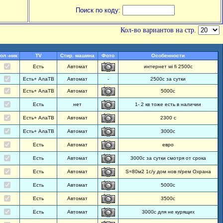
Поиск по коду:
Кол-во вариантов на стр.
ол -ник
TV
Стир. машина
Фото
Особенности
Есть
Автомат
интернет wi fi 2500с
Есть+ АлаТВ
Автомат
-
2500с за сутки
Есть+ АлаТВ
Автомат
5000с
Есть
нет
1- 2 кв тоже есть в наличии
Есть+ АлаТВ
Автомат
2300 с
Есть+ АлаТВ
Автомат
3000с
Есть
Автомат
евро
Есть
Автомат
3000с за сутки смотря от срока
Есть
Автомат
S=80м2 1с/у дом нов п/рем Охрана
Есть
Автомат
5000с
Есть
Автомат
3500с
Есть
Автомат
3000с для не курящих