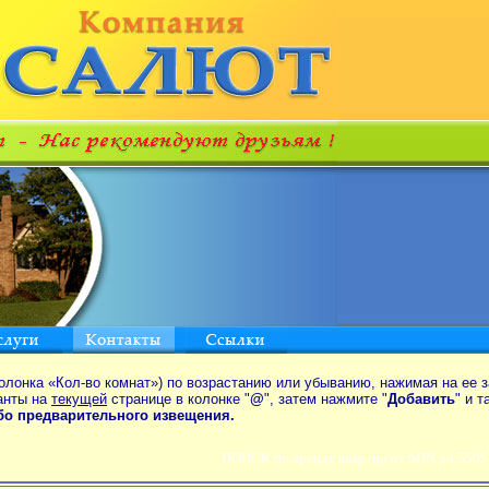
олонка «Кол-во комнат») по возрастанию или убыванию, нажимая на ее з
анты на
текущей
странице в колонке "
@
", затем нажмите "
Добавить
" и 
ибо предварительного извещения.
ПОИСК по аренде квартир от MIN до 550$