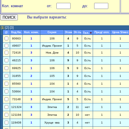
Кол. комнат
от:
до:
Вы выбрали варианты:
[
1
]
[2]
[3]
@
Код Кв.
Кол. комн.
Серия
Этаж
Эт-ть
Пред/ опл.
Цена $/мес
Тел.
80663
1
106
4
9
Есть
1
1
49607
1
Индив. Проект
1
5
Есть
1
1
72416
3
Нов. Дом
4
10
Есть
1
1
46215
3
106
9
9
Есть
1
1
69925
1
106
5
9
Есть
1
1
31855
2
105
3
9
Есть
1
1
85560
1
104
1
4
Есть
1
1
53664
1
104
1
4
Есть
1
1
73148
3
Индив. Проект
5
5
Есть
1
1
121324
3
Элитка
2
11
нет
1
1
121194
3
Элитка
2
10
нет
1
1
119408
1
Хруще -вка
3
4
нет
1
1