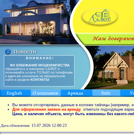
В Н И М А Н И Е !
ВО ИЗБЕЖАНИЕ МОШЕННИЧЕСТВА
обращайтесь в компанию САЛЮТ и
оплачивайте услуги ТОЛЬКО по телефонам
и адресам указанным на официальном
сайте в разделе
КОНТАКТЫ
Вы можете отсортировать данные в колонке таблицы (например, к
Для оформления заявки на аренду
,
отметьте подходящие вари
Цена, и наличие объекта, могут быть изменены без какого-л
Дата обновления:
15.07.2026 12:00:23