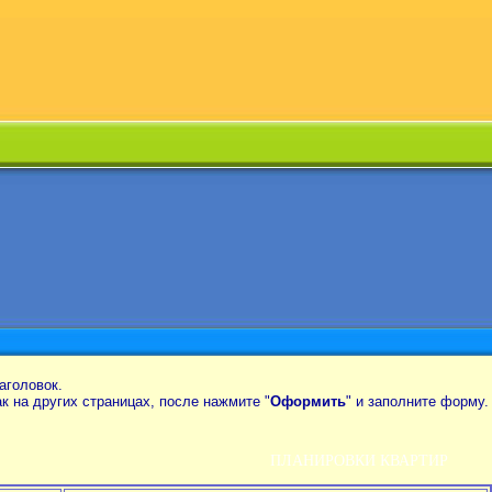
аголовок.
так на других страницах, после нажмите "
Оформить
" и заполните форму.
ПЛАНИРОВКИ КВАРТИР