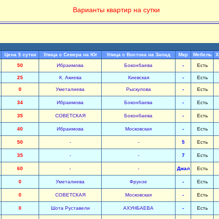
Варианты квартир на сутки
Цена $ сутки
Улица с Севера на Юг
Улица с Востока на Запад
Мкр
Мебель
Х
50
Ибраимова
Боконбаева
-
Есть
25
К. Акиева
Киевская
-
Есть
0
Уметалиева
Рыскулова
-
Есть
34
Ибраимова
Боконбаева
-
Есть
35
СОВЕТСКАЯ
Боконбаева
-
Есть
40
Ибраимова
Московская
-
Есть
50
-
-
5
Есть
35
-
-
7
Есть
60
-
-
Джал
Есть
0
Уметалиева
Фрунзе
-
Есть
0
СОВЕТСКАЯ
Московская
-
Есть
0
Шота Руставели
АХУНБАЕВА
-
Есть