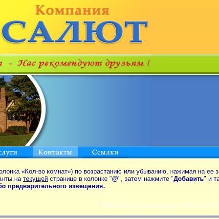
олонка «Кол-во комнат») по возрастанию или убыванию, нажимая на ее з
анты на
текущей
странице в колонке "
@
", затем нажмите "
Добавить
" и 
ибо предварительного извещения.
ПОИСК по аренде квартир от MIN до 550$