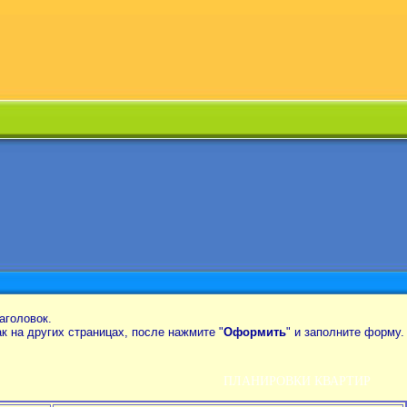
аголовок.
так на других страницах, после нажмите "
Оформить
" и заполните форму.
ПЛАНИРОВКИ КВАРТИР