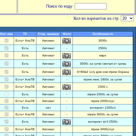
Поиск по коду:
Кол-во вариантов на стр.
Хол -ник
TV
Стир. машина
Фото
Особенности
Есть+ АлаТВ
Автомат
3000с
Есть
Автомат
-
2500с
Есть
Автомат
евро
Есть
Автомат
3000с за сутки смотря от срока
Есть
Автомат
S=80м2 1с/у дом нов п/рем Охрана
Есть+ АлаТВ
Автомат
-
п/рем люкс 1800с за сутки
Есть+ АлаТВ
Автомат
2300 с
Есть
Автомат
-
п/рем 2000с за сутки
Есть+ АлаТВ
Автомат
-
п/рем 2000с/сут
Есть
нет
-
интернет 1200с/с
Есть+ АлаТВ
Автомат
-
п/рем 3000с за сутки
Есть
Автомат
интернет wi fi 2500с
Есть+ АлаТВ
Автомат
-
п/рем 3000с/сут
Есть+ АлаТВ
Автомат
-
п/рем люкс 3000с за сутки