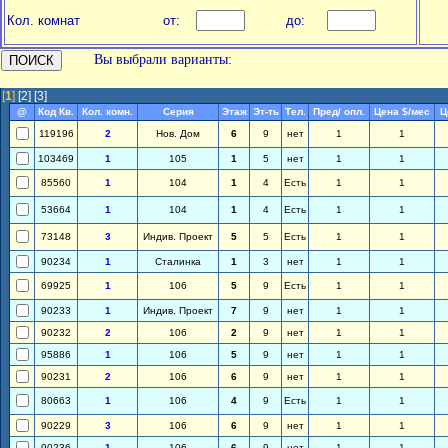
Кол. комнат
от:
до:
Вы выбрали варианты:
[
1
]
[2]
[3]
@
Код Кв.
Кол. комн.
Серия
Этаж
Эт-ть
Тел.
Пред/ опл.
Цена $/мес
Ц
119196
2
Нов. Дом
6
9
нет
1
1
103469
1
105
1
5
нет
1
1
85560
1
104
1
4
Есть
1
1
53664
1
104
1
4
Есть
1
1
73148
3
Индив. Проект
5
5
Есть
1
1
90234
1
Сталинка
1
3
нет
1
1
69925
1
106
5
9
Есть
1
1
90233
1
Индив. Проект
7
9
нет
1
1
90232
2
106
2
9
нет
1
1
95886
1
106
5
9
нет
1
1
90231
2
106
6
9
нет
1
1
80663
1
106
4
9
Есть
1
1
90229
3
106
6
9
нет
1
1
90236
1
106
6
9
нет
1
1