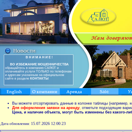
В Н И М А Н И Е !
ВО ИЗБЕЖАНИЕ МОШЕННИЧЕСТВА
обращайтесь в компанию САЛЮТ и
оплачивайте услуги ТОЛЬКО по телефонам
и адресам указанным на официальном
сайте в разделе
КОНТАКТЫ
Вы можете отсортировать данные в колонке таблицы (например, к
Для оформления заявки на аренду
,
отметьте подходящие вари
Цена, и наличие объекта, могут быть изменены без какого-л
Дата обновления:
15.07.2026 12:00:23