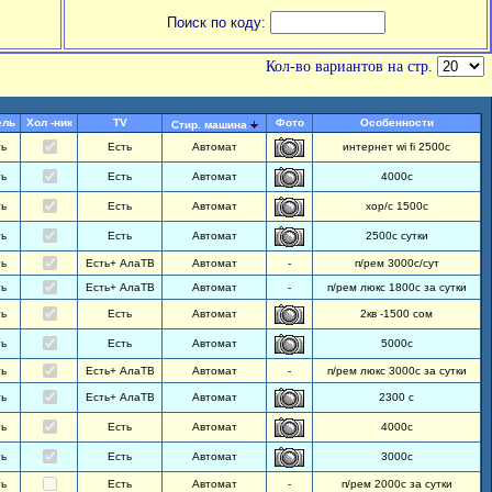
Поиск по коду:
Кол-во вариантов на стр.
ель
Хол -ник
TV
Фото
Особенности
Стир. машина
ть
Есть
Автомат
интернет wi fi 2500с
ть
Есть
Автомат
4000с
ть
Есть
Автомат
хор/с 1500с
ть
Есть
Автомат
2500с сутки
ть
Есть+ АлаТВ
Автомат
-
п/рем 3000с/сут
ть
Есть+ АлаТВ
Автомат
-
п/рем люкс 1800с за сутки
ть
Есть
Автомат
2кв -1500 сом
ть
Есть
Автомат
5000с
ть
Есть+ АлаТВ
Автомат
-
п/рем люкс 3000с за сутки
ть
Есть+ АлаТВ
Автомат
2300 с
ть
Есть
Автомат
4000с
ть
Есть
Автомат
3000с
ть
Есть
Автомат
-
п/рем 2000с за сутки