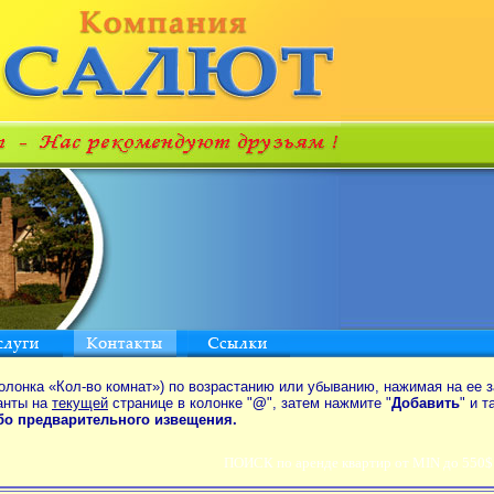
олонка «Кол-во комнат») по возрастанию или убыванию, нажимая на ее з
анты на
текущей
странице в колонке "
@
", затем нажмите "
Добавить
" и 
ибо предварительного извещения.
ПОИСК по аренде квартир от MIN до 550$