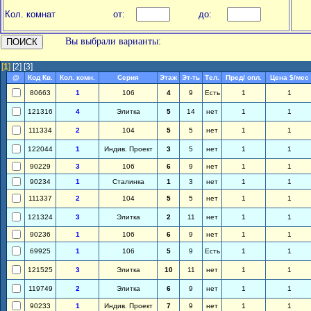
Кол. комнат
от:
до:
Вы выбрали варианты:
[
1
]
[2]
[3]
@
Код Кв.
Кол. комн.
Серия
Этаж
Эт-ть
Тел.
Пред/ опл.
Цена $/мес
80663
1
106
4
9
Есть
1
1
121316
4
Элитка
5
14
нет
1
1
111334
2
104
5
5
нет
1
1
122044
1
Индив. Проект
3
5
нет
1
1
90229
3
106
6
9
нет
1
1
90234
1
Сталинка
1
3
нет
1
1
111337
2
104
5
5
нет
1
1
121324
3
Элитка
2
11
нет
1
1
90236
1
106
6
9
нет
1
1
69925
1
106
5
9
Есть
1
1
121525
3
Элитка
10
11
нет
1
1
119749
2
Элитка
6
9
нет
1
1
90233
1
Индив. Проект
7
9
нет
1
1