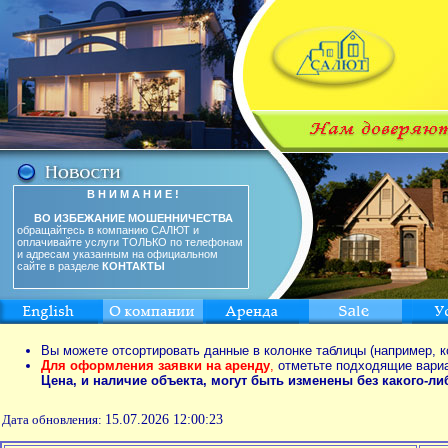
В Н И М А Н И Е !
ВО ИЗБЕЖАНИЕ МОШЕННИЧЕСТВА
обращайтесь в компанию САЛЮТ и
оплачивайте услуги ТОЛЬКО по телефонам
и адресам указанным на официальном
сайте в разделе
КОНТАКТЫ
Вы можете отсортировать данные в колонке таблицы (например, к
Для оформления заявки на аренду
,
отметьте подходящие вари
Цена, и наличие объекта, могут быть изменены без какого-л
Дата обновления:
15.07.2026 12:00:23