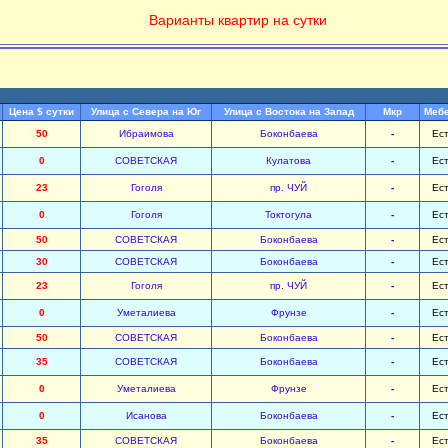
Варианты квартир на сутки
Цена $ сутки
Улица с Севера на Юг
Улица с Востока на Запад
Мкр
Меб
50
Ибраимова
Боконбаева
-
Ес
0
СОВЕТСКАЯ
Кулатова
-
Ес
23
Гоголя
пр. ЧУЙ
-
Ес
0
Гоголя
Токтогула
-
Ес
50
СОВЕТСКАЯ
Боконбаева
-
Ес
30
СОВЕТСКАЯ
Боконбаева
-
Ес
23
Гоголя
пр. ЧУЙ
-
Ес
0
Уметалиева
Фрунзе
-
Ес
50
СОВЕТСКАЯ
Боконбаева
-
Ес
35
СОВЕТСКАЯ
Боконбаева
-
Ес
0
Уметалиева
Фрунзе
-
Ес
0
Исанова
Боконбаева
-
Ес
35
СОВЕТСКАЯ
Боконбаева
-
Ес