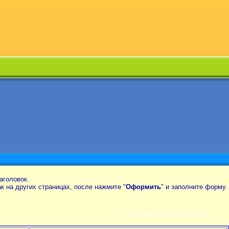
аголовок.
так на других страницах, после нажмите "
Оформить
" и заполните форму.
ПЛАНИРОВКИ КВАРТИР